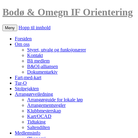
Bodø & Omegn IF Orientering
Hopp til innhold
Meny
Forsiden
Om oss
Styret, utvalg og funksjonærer
Kontakt
Bli medlem
B&OI-alliansen
Dokumentarkiv
Fart-med-kart
Tur-O
Stolpejakten
Arrangørveiledning
Arrangørguide for lokale løp
Arrangementsregler
Klubbmesterskap
Kart/OCAD
Tidtaking
Saltendilten
Medlemsinfo