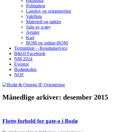
Økonomi
Politiattest
Lagslov og organisering
Vaktlista
Materiell og nøkler
Salg av o-tøy
Avtaler
Kart
BOM og online-BOM
Terminliste – Resultatservice
B&OI Facebook
NM 2024
Eventor
Bodøskolen
NOF
Månedlige arkiver:
desember 2015
Flotte forhold for gate-o i Bodø