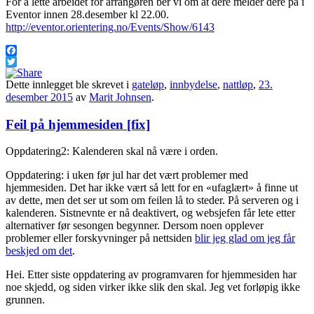
For å lette arbeidet for arrangøren ber vi om at dere melder dere på i
Eventor innen 28.desember kl 22.00.
http://eventor.orientering.no/Events/Show/6143
Facebook
Twitter
Dette innlegget ble skrevet i
gateløp
,
innbydelse
,
nattløp
,
23.
desember 2015
av
Marit Johnsen
.
Feil på hjemmesiden [fix]
Oppdatering2: Kalenderen skal nå være i orden.
Oppdatering: i uken før jul har det vært problemer med
hjemmesiden. Det har ikke vært så lett for en «ufaglært» å finne ut
av dette, men det ser ut som om feilen lå to steder. På serveren og i
kalenderen. Sistnevnte er nå deaktivert, og websjefen får lete etter
alternativer før sesongen begynner. Dersom noen opplever
problemer eller forskyvninger på nettsiden
blir jeg glad om jeg får
beskjed om det
.
Hei. Etter siste oppdatering av programvaren for hjemmesiden har
noe skjedd, og siden virker ikke slik den skal. Jeg vet forløpig ikke
grunnen.