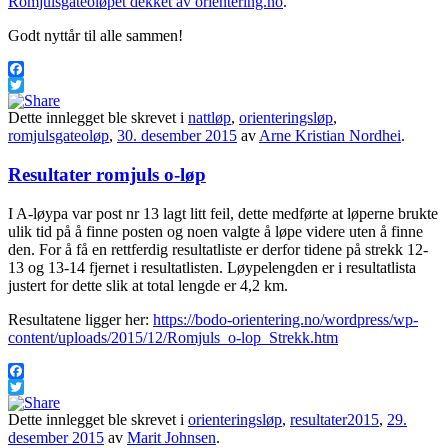
Romjulsgateoløpet dekket av orientering.no
.
Godt nyttår til alle sammen!
Facebook
Twitter
Dette innlegget ble skrevet i
nattløp
,
orienteringsløp
,
romjulsgateoløp
,
30. desember 2015
av
Arne Kristian Nordhei
.
Resultater romjuls o-løp
I A-løypa var post nr 13 lagt litt feil, dette medførte at løperne brukte
ulik tid på å finne posten og noen valgte å løpe videre uten å finne
den. For å få en rettferdig resultatliste er derfor tidene på strekk 12-
13 og 13-14 fjernet i resultatlisten. Løypelengden er i resultatlista
justert for dette slik at total lengde er 4,2 km.
Resultatene ligger her:
https://bodo-orientering.no/wordpress/wp-
content/uploads/2015/12/Romjuls_o-lop_Strekk.htm
Facebook
Twitter
Dette innlegget ble skrevet i
orienteringsløp
,
resultater2015
,
29.
desember 2015
av
Marit Johnsen
.