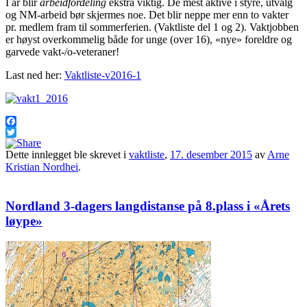
I år blir
arbeidfordeling
ekstra viktig. De mest aktive i styre, utvalg
og NM-arbeid bør skjermes noe. Det blir neppe mer enn to vakter
pr. medlem fram til sommerferien. (Vaktliste del 1 og 2). Vaktjobben
er høyst overkommelig både for unge (over 16), «nye» foreldre og
garvede vakt-/o-veteraner!
Last ned her:
Vaktliste-v2016-1
Facebook
Twitter
Dette innlegget ble skrevet i
vaktliste
,
17. desember 2015
av
Arne
Kristian Nordhei
.
Nordland 3-dagers langdistanse på 8.plass i «Årets
løype»