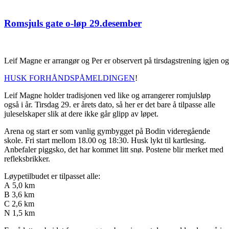
Romsjuls gate o-løp 29.desember
Leif Magne er arrangør og Per er observert på tirsdagstrening igjen og s
HUSK FORHÅNDSPÅMELDINGEN
!
Leif Magne holder tradisjonen ved like og arrangerer romjulsløp
også i år. Tirsdag 29. er årets dato, så her er det bare å tilpasse alle
juleselskaper slik at dere ikke går glipp av løpet.
Arena og start er som vanlig gymbygget på Bodin videregående
skole. Fri start mellom 18.00 og 18:30. Husk lykt til kartlesing.
Anbefaler piggsko, det har kommet litt snø. Postene blir merket med
refleksbrikker.
Løypetilbudet er tilpasset alle:
A 5,0 km
B 3,6 km
C 2,6 km
N 1,5 km