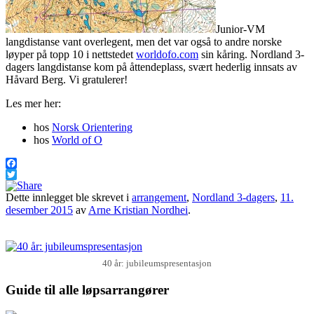
Junior-VM
langdistanse vant overlegent, men det var også to andre norske
løyper på topp 10 i nettstedet
worldofo.com
sin kåring. Nordland 3-
dagers langdistanse kom på åttendeplass, svært hederlig innsats av
Håvard Berg. Vi gratulerer!
Les mer her:
hos
Norsk Orientering
hos
World of O
Facebook
Twitter
Dette innlegget ble skrevet i
arrangement
,
Nordland 3-dagers
,
11.
desember 2015
av
Arne Kristian Nordhei
.
40 år: jubileumspresentasjon
Guide til alle løpsarrangører