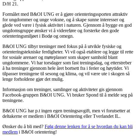
D/H 21.
Formålet med B&OI UNG er å gjøre orienteringssporten attraktiv
for ungdommer og unge voksne, og å skape sunne interesser og
glede ved være i fysisk aktivitet i naturen. Gjennom å bygge en god
ungdomsgruppe ønsker vi å videreføre og forsterke den gode
orienteringsmiljøet i Bodø og omegn.
B&OI UNG tilbyr treninger med fokus på å utvikle fysiske og
orienteringstekniske ferdigheter. Vi vil også etablere og legge til rette
for sosiale arenaer og møteplasser som skaper samhold blant
ungdommene. Vi har torsdager som fast treningsdag, og etterstreber
å ha treninger gjennom hele året bortsett fra i ferier og høytider. Vi
tilpasser treningene til sesong og klima, og vil være ute i skogen så
lenge forholdene gjør det mulig.
Informasjon om treninger, samlinger og aktiviteter gis gjennom
Facebook-gruppen B&OI UNG. Vi bruker Spond til å melde seg på
treningene.
B&OI UNG har p.t ingen egen treningsavgift, men vi forutsetter at
deltakerne er medlem i B&OI Orientering eller Tverlandet IL.
Ønsker du å bli med?
Følg denne lenken for å se hvordan du kan bli
medlem
i B&OI orientering!