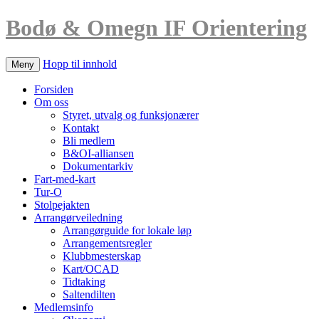
Bodø & Omegn IF Orientering
Hopp til innhold
Meny
Forsiden
Om oss
Styret, utvalg og funksjonærer
Kontakt
Bli medlem
B&OI-alliansen
Dokumentarkiv
Fart-med-kart
Tur-O
Stolpejakten
Arrangørveiledning
Arrangørguide for lokale løp
Arrangementsregler
Klubbmesterskap
Kart/OCAD
Tidtaking
Saltendilten
Medlemsinfo