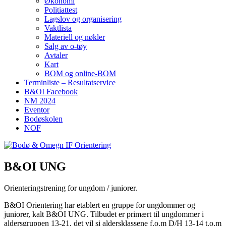
Økonomi
Politiattest
Lagslov og organisering
Vaktlista
Materiell og nøkler
Salg av o-tøy
Avtaler
Kart
BOM og online-BOM
Terminliste – Resultatservice
B&OI Facebook
NM 2024
Eventor
Bodøskolen
NOF
B&OI UNG
Orienteringstrening for ungdom / juniorer.
B&OI Orientering har etablert en gruppe for ungdommer og
juniorer, kalt B&OI UNG. Tilbudet er primært til ungdommer i
aldersgruppen 13-21, det vil si aldersklassene f.o.m D/H 13-14 t.o.m