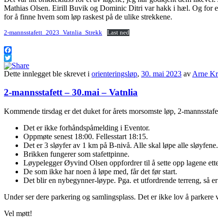
Mathias Olsen. Eirill Buvik og Dominic Ditri var hakk i hæl. Og for en 
for å finne hvem som løp raskest på de ulike strekkene.
2-mannsstafett_2023_Vatnlia_Strekk
Last ned
Facebook
Twitter
Dette innlegget ble skrevet i
orienteringsløp
,
30. mai 2023
av
Arne Kr
2-mannsstafett – 30.mai – Vatnlia
Kommende tirsdag er det duket for årets morsomste løp, 2-mannsstafett
Det er ikke forhåndspåmelding i Eventor.
Oppmøte senest 18:00. Fellesstart 18:15.
Det er 3 sløyfer av 1 km på B-nivå. Alle skal løpe alle sløyfene.
Brikken fungerer som stafettpinne.
Løypelegger Øyvind Olsen oppfordrer til å sette opp lagene etter
De som ikke har noen å løpe med, får det før start.
Det blir en nybegynner-løype. Pga. et utfordrende terreng, så e
Under ser dere parkering og samlingsplass. Det er ikke lov å parkere v
Vel møtt!