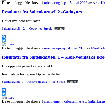
Dette innlegget ble skrevet i
orienteringsløp
,
15. mai 2023
av
Arne Kr
Resultater fra Saltenkarusell 2 -Godøynes
Her er kveldens resultater:
Saltenkarusell__2_-_Godoynes_Strekk
Last ned
Facebook
Twitter
Dette innlegget ble skrevet i
orienteringsløp
,
9. mai 2023
av
Marit Jo
Resultater fra Saltenkarusell 1 – Mørkvedmarka skol
Bra oppmøte på en kald maikveld.
Resultatene fra dagens løp finner du her.
Saltenkarusell_1_-_Morkvedmarka_skole_Strekk
Last ned
Facebook
Twitter
Dette innlegget ble skrevet i
arrangement
,
orienteringsløp
,
Saltenkarus