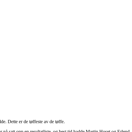
de. Dette er de tøffeste av de tøffe.
ar nå satt opp en resultatliste, og best tid hadde Martin Hoset og Erlend