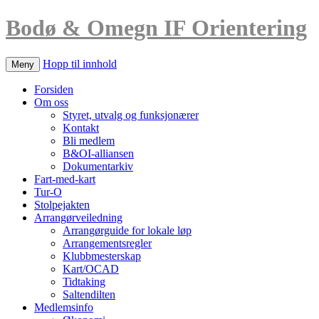
Bodø & Omegn IF Orientering
Hopp til innhold
Meny
Forsiden
Om oss
Styret, utvalg og funksjonærer
Kontakt
Bli medlem
B&OI-alliansen
Dokumentarkiv
Fart-med-kart
Tur-O
Stolpejakten
Arrangørveiledning
Arrangørguide for lokale løp
Arrangementsregler
Klubbmesterskap
Kart/OCAD
Tidtaking
Saltendilten
Medlemsinfo