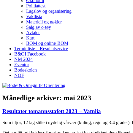
Økonomi
Politiattest
Lagslov og organisering
Vaktlista
Materiell og nøkler
Salg av o-tøy
Avtaler
Kart
BOM og online-BOM
Terminliste – Resultatservice
B&OI Facebook
NM 2024
Eventor
Bodøskolen
NOF
Månedlige arkiver:
mai 2023
Resultater tomannsstafett 2023 – Vatnlia
Som i fjor, 12 lag stilte i nydelig vårvær (kuling, regn og 3-4 grader). 
Det var litt brikkekluss for et av lagene, jeg har godkjent dem likevel.