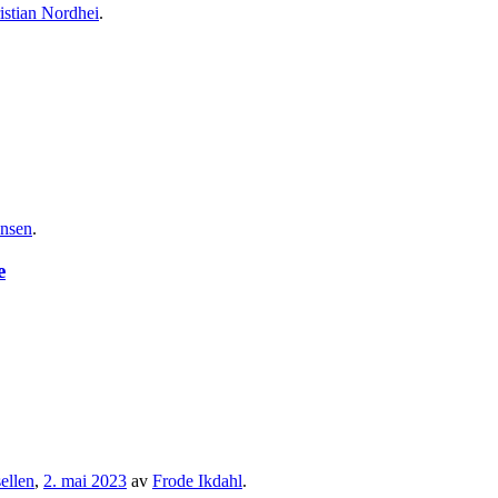
istian Nordhei
.
hnsen
.
e
ellen
,
2. mai 2023
av
Frode Ikdahl
.