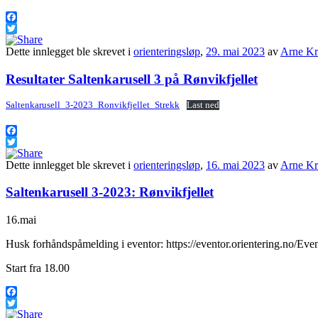
Facebook
Twitter
Dette innlegget ble skrevet i
orienteringsløp
,
29. mai 2023
av
Arne Kr
Resultater Saltenkarusell 3 på Rønvikfjellet
Saltenkarusell_3-2023_Ronvikfjellet_Strekk
Last ned
Facebook
Twitter
Dette innlegget ble skrevet i
orienteringsløp
,
16. mai 2023
av
Arne Kr
Saltenkarusell 3-2023: Rønvikfjellet
16.mai
Husk forhåndspåmelding i eventor: https://eventor.orientering.no/Ev
Start fra 18.00
Facebook
Twitter