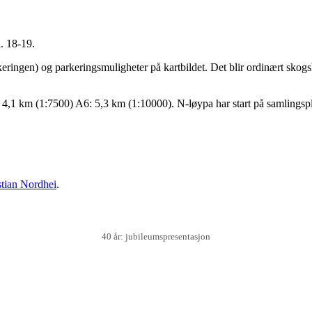
l. 18-19.
en) og parkeringsmuligheter på kartbildet. Det blir ordinært skogsløp.
,1 km (1:7500) A6: 5,3 km (1:10000). N-løypa har start på samlingspla
tian Nordhei
.
40 år: jubileumspresentasjon