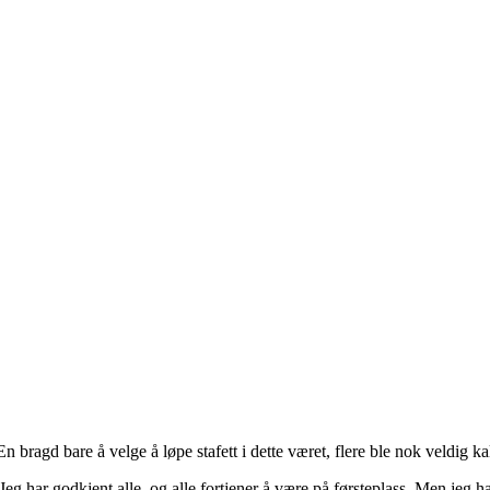
En bragd bare å velge å løpe stafett i dette været, flere ble nok veldig kal
 Jeg har godkjent alle, og alle fortjener å være på førsteplass. Men jeg h