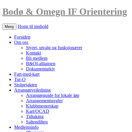
Bodø & Omegn IF Orientering
Hopp til innhold
Meny
Forsiden
Om oss
Styret, utvalg og funksjonærer
Kontakt
Bli medlem
B&OI-alliansen
Dokumentarkiv
Fart-med-kart
Tur-O
Stolpejakten
Arrangørveiledning
Arrangørguide for lokale løp
Arrangementsregler
Klubbmesterskap
Kart/OCAD
Tidtaking
Saltendilten
Medlemsinfo