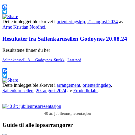
Facebook
Twitter
Dette innlegget ble skrevet i
orienteringsløp
,
21. august 2024
av
Arne Kristian Nordhei
.
Resultater fra Saltenkarusellen Godøynes 20.08.24
Resultatene finner du her
Saltenkarusell_8_-_Godoynes_Strekk
Last ned
Facebook
Twitter
Dette innlegget ble skrevet i
arrangement
,
orienteringsløp
,
Saltenkarusellen
,
20. august 2024
av
Frode Ikdahl
.
40 år: jubileumspresentasjon
Guide til alle løpsarrangører