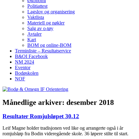
Økonomi
Politiattest
Lagslov og organisering
Vaktlista
Materiell og nøkler
Salg av o-tøy
Avtaler
Kart
BOM og online-BOM
Terminliste – Resultatservice
B&OI Facebook
NM 2024
Eventor
Bodøskolen
NOF
Månedlige arkiver:
desember 2018
Resultater Romjulsløpet 30.12
Leif Magne holder tradisjonen ved like og arrangerte også i år
romjulsløp fra Bodin videregående skole. 36 løpere stilte til start.