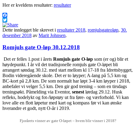
Her er kveldens resultater:
resultater
Facebook
Twitter
Dette innlegget ble skrevet i
resultater 2018
,
romjulsgateoløp
,
30.
desember 2018
av
Marit Johnsen
.
Romjuls gate O-løp 30.12.2018
Det er felles 1.post i årets
Romjuls gate O-løp
som (er og) blir et
høydepunkt. I år vil det tradisjonelle romjuls gate O-løpet bli
arrangert søndag 30.12. med start mellom kl 17-18 fra Idrettsbygget,
Bodin videregående skole. Det er to løyper; A-lang på 5,5 km og
BC-kort på 2,8 km. De som normalt har løpt 3-4 km løyper i 2018,
anbefaler vi velger 5,5 km. Den gir god trening – som en tirsdags
treningsøkt. Påmelding via Eventor,
senest
lørdag 29.12. Husk
refleks, hodelykt og fot-/løpstøy ut fra føre- og værforhold. Vi kan
love alle en flott løpetur med kart og kompass før vi kan ønske
hverandre et godt, nytt O-år i 2019.
Fjorårets vinner av gate O-løpet – hvem blir vinner i 2018?