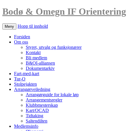
Bodø & Omegn IF Orientering
Hopp til innhold
Meny
Forsiden
Om oss
Styret, utvalg og funksjonærer
Kontakt
Bli medlem
B&OI-alliansen
Dokumentarkiv
Fart-med-kart
Tur-O
Stolpejakten
Arrangørveiledning
Arrangørguide for lokale løp
Arrangementsregler
Klubbmesterskap
Kart/OCAD
Tidtaking
Saltendilten
Medlemsinfo