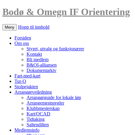
Bodø & Omegn IF Orientering
Hopp til innhold
Meny
Forsiden
Om oss
Styret, utvalg og funksjonærer
Kontakt
Bli medlem
B&OI-alliansen
Dokumentarkiv
Fart-med-kart
Tur-O
Stolpejakten
Arrangørveiledning
Arrangørguide for lokale løp
Arrangementsregler
Klubbmesterskap
Kart/OCAD
Tidtaking
Saltendilten
Medlemsinfo