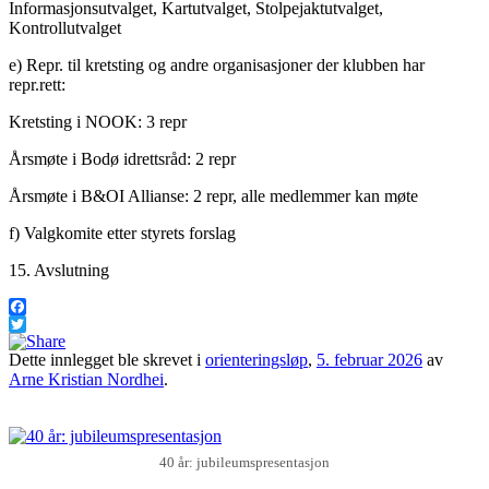
Informasjonsutvalget, Kartutvalget, Stolpejaktutvalget,
Kontrollutvalget
e) Repr. til kretsting og andre organisasjoner der klubben har
repr.rett:
Kretsting i NOOK: 3 repr
Årsmøte i Bodø idrettsråd: 2 repr
Årsmøte i B&OI Allianse: 2 repr, alle medlemmer kan møte
f) Valgkomite etter styrets forslag
15. Avslutning
Facebook
Twitter
Dette innlegget ble skrevet i
orienteringsløp
,
5. februar 2026
av
Arne Kristian Nordhei
.
40 år: jubileumspresentasjon