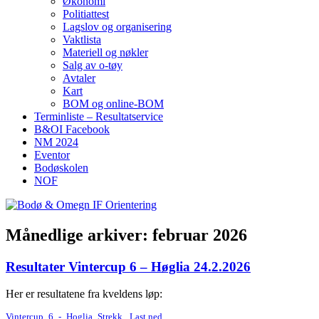
Økonomi
Politiattest
Lagslov og organisering
Vaktlista
Materiell og nøkler
Salg av o-tøy
Avtaler
Kart
BOM og online-BOM
Terminliste – Resultatservice
B&OI Facebook
NM 2024
Eventor
Bodøskolen
NOF
Månedlige arkiver:
februar 2026
Resultater Vintercup 6 – Høglia 24.2.2026
Her er resultatene fra kveldens løp:
Vintercup_6_-_Hoglia_Strekk
Last ned