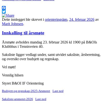
Facebook
Twitter
Dette innlegget ble skrevet i
orienteringsløp
,
24. februar 2026
av
Marit Johnsen
.
Innkalling til årsmøte
Årsmøte avholdes mandag 23. februar 2026 kl 1900 på B&OIs
Klubbhus i Tennisveien 40.
Saksliste ligger vedlagt under, samt utvidet saksliste, årsberetning,
og oversikt over budsjett og regnskap.
Vel møtt!
Vennlig hilsen
Styret B&OI IF Orientering
Budsjett-og-regnskap-2025-Arsmotet
Last ned
Saksliste-arsmotet-2026
Last ned