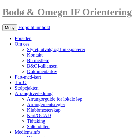
Bodø & Omegn IF Orientering
Hopp til innhold
Meny
Forsiden
Om oss
Styret, utvalg og funksjonærer
Kontakt
Bli medlem
B&OI-alliansen
Dokumentarkiv
Fart-med-kart
Tur-O
Stolpejakten
Arrangørveiledning
Arrangørguide for lokale løp
Arrangementsregler
Klubbmesterskap
Kart/OCAD
Tidtaking
Saltendilten
Medlemsinfo