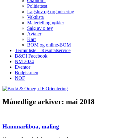
Økonomi
Politiattest
Lagslov og organisering
Vaktlista
Materiell og nøkler
Salg av o-tøy
Avtaler
Kart
BOM og online-BOM
Terminliste – Resultatservice
B&OI Facebook
NM 2024
Eventor
Bodøskolen
NOF
Månedlige arkiver:
mai 2018
Hammarlibua, maling