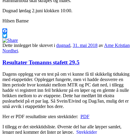
Hammarlibua skal skrapes og males.
Dugnad lørdag 2.juni klokken 10:00.
Hilsen Bamse
Facebook
Twitter
Dette innlegget ble skrevet i
dugnad
,
31. mai 2018
av
Arne Kristian
Nordhei
.
Resultater Tomanns stafett 29.5
Dagens opplegg var en test på om vi kunne få til skikkelig tidtaking
med etappetider. Opplegget fungerte, men vi hadde dessverre en
liten periode hvor kontakt mellom MTR og PC datt ned, i tillegg
hadde vi registrert inn feil brikkenr på en løper og en glemte å nulle
brikken mellom to av etappene. Dette har medført litt ekstra
puslearbeid på et par lag. Så Svein/Eivind og Dag/Jan, mulig det er
små avvik i etappetider hos dere.
Her er PDF resultatliste uten strekktider:
PDF
I tillegg er det strekktidsliste. Øverste del har alle løyper samlet,
lenger ned kommer det lister pr løype.
Strekktider