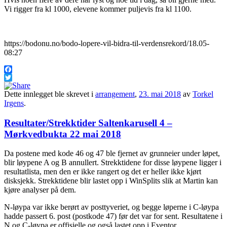
Vi rigger fra kl 1000, elevene kommer puljevis fra kl 1100.
https://bodonu.no/bodo-lopere-vil-bidra-til-verdensrekord/18.05-
08:27
Facebook
Twitter
Dette innlegget ble skrevet i
arrangement
,
23. mai 2018
av
Torkel
Irgens
.
Resultater/Strekktider Saltenkarusell 4 –
Mørkvedbukta 22 mai 2018
Da postene med kode 46 og 47 ble fjernet av grunneier under løpet,
blir løypene A og B annullert. Strekktidene for disse løypene ligger i
resultatlista, men den er ikke rangert og det er heller ikke kjørt
disksjekk. Strekktidene blir lastet opp i WinSplits slik at Martin kan
kjøre analyser på dem.
N-løypa var ikke berørt av posttyveriet, og begge løperne i C-løypa
hadde passert 6. post (postkode 47) før det var for sent. Resultatene i
N og C-løypa er offisielle og også lastet opp i Eventor.