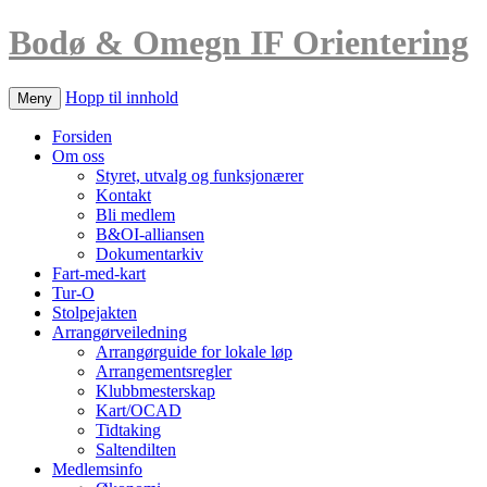
Bodø & Omegn IF Orientering
Hopp til innhold
Meny
Forsiden
Om oss
Styret, utvalg og funksjonærer
Kontakt
Bli medlem
B&OI-alliansen
Dokumentarkiv
Fart-med-kart
Tur-O
Stolpejakten
Arrangørveiledning
Arrangørguide for lokale løp
Arrangementsregler
Klubbmesterskap
Kart/OCAD
Tidtaking
Saltendilten
Medlemsinfo