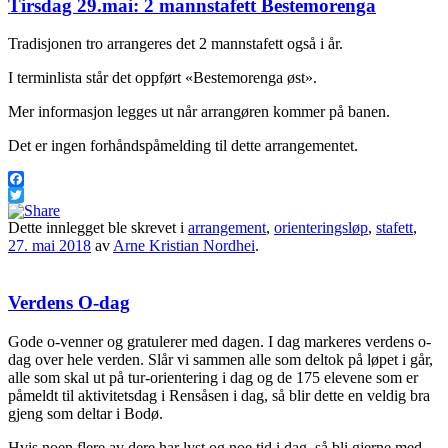
Tirsdag 29.mai: 2 mannstafett Bestemorenga
Tradisjonen tro arrangeres det 2 mannstafett også i år.
I terminlista står det oppført «Bestemorenga øst».
Mer informasjon legges ut når arrangøren kommer på banen.
Det er ingen forhåndspåmelding til dette arrangementet.
Facebook
Twitter
Dette innlegget ble skrevet i
arrangement
,
orienteringsløp
,
stafett
,
27. mai 2018
av
Arne Kristian Nordhei
.
Verdens O-dag
Gode o-venner og
gratulerer
med dagen. I dag markeres verdens o-
dag over hele verden. Slår vi sammen alle som deltok på løpet i går,
alle som skal ut på tur-orientering i dag og de 175 elevene som er
påmeldt til aktivitetsdag i Rensåsen i dag, så blir dette en veldig bra
gjeng som deltar i Bodø.
Hvis noen flere av dere har lyst og noe tid i dag, så bli gjerne med.