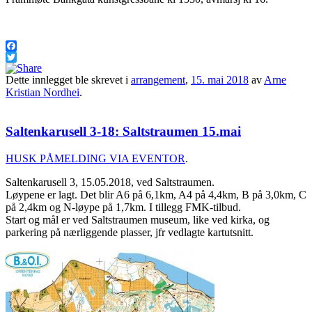
Facebook
Twitter
Dette innlegget ble skrevet i
arrangement
,
15. mai 2018
av
Arne
Kristian Nordhei
.
Saltenkarusell 3-18: Saltstraumen 15.mai
HUSK PÅMELDING VIA EVENTOR
.
Saltenkarusell 3, 15.05.2018, ved Saltstraumen.
Løypene er lagt. Det blir A6 på 6,1km, A4 på 4,4km, B på 3,0km, C
på 2,4km og N-løype på 1,7km. I tillegg FMK-tilbud.
Start og mål er ved Saltstraumen museum, like ved kirka, og
parkering på nærliggende plasser, jfr vedlagte kartutsnitt.