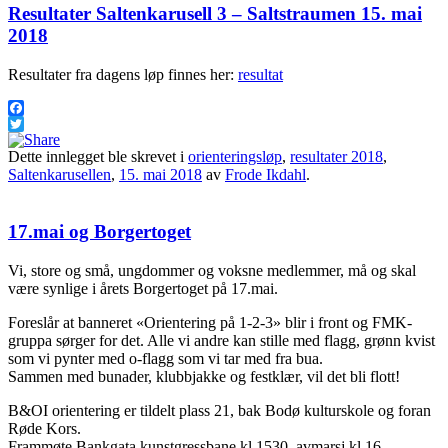
Resultater Saltenkarusell 3 – Saltstraumen 15. mai
2018
Resultater fra dagens løp finnes her:
resultat
Facebook
Twitter
Dette innlegget ble skrevet i
orienteringsløp
,
resultater 2018
,
Saltenkarusellen
,
15. mai 2018
av
Frode Ikdahl
.
17.mai og Borgertoget
Vi, store og små, ungdommer og voksne medlemmer, må og skal
være synlige i årets Borgertoget på 17.mai.
Foreslår at banneret «Orientering på 1-2-3» blir i front og FMK-
gruppa sørger for det. Alle vi andre kan stille med flagg, grønn kvist
som vi pynter med o-flagg som vi tar med fra bua.
Sammen med bunader, klubbjakke og festklær, vil det bli flott!
B&OI orientering er tildelt plass 21, bak Bodø kulturskole og foran
Røde Kors.
Frammøte Bankgata kunstgressbane kl 1530, avmarsj kl 16.