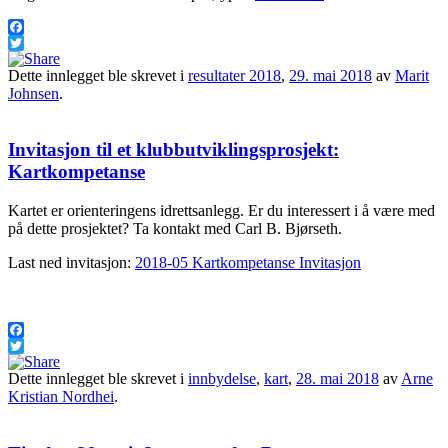
Facebook
Twitter
Dette innlegget ble skrevet i
resultater 2018
,
29. mai 2018
av
Marit
Johnsen
.
Invitasjon til et klubbutviklingsprosjekt:
Kartkompetanse
Kartet er orienteringens idrettsanlegg. Er du interessert i å være med
på dette prosjektet? Ta kontakt med Carl B. Bjørseth.
Last ned invitasjon:
2018-05 Kartkompetanse Invitasjon
Facebook
Twitter
Dette innlegget ble skrevet i
innbydelse
,
kart
,
28. mai 2018
av
Arne
Kristian Nordhei
.