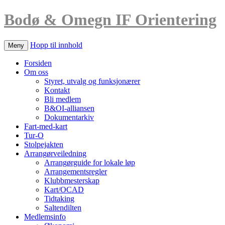
Bodø & Omegn IF Orientering
Hopp til innhold
Meny
Forsiden
Om oss
Styret, utvalg og funksjonærer
Kontakt
Bli medlem
B&OI-alliansen
Dokumentarkiv
Fart-med-kart
Tur-O
Stolpejakten
Arrangørveiledning
Arrangørguide for lokale løp
Arrangementsregler
Klubbmesterskap
Kart/OCAD
Tidtaking
Saltendilten
Medlemsinfo