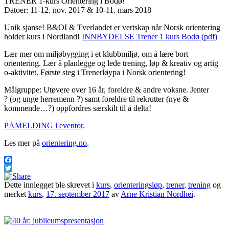
TRENER 1-kurs Orientering i Bodø!
Datoer: 11-12. nov. 2017 & 10-11. mars 2018
Unik sjanse! B&OI & Tverlandet er vertskap når Norsk orientering
holder kurs i Nordland!
INNBYDELSE Trener 1 kurs Bodø (pdf)
Lær mer om miljøbygging i et klubbmiljø, om å lære bort
orientering. Lær å planlegge og lede trening, løp & kreativ og artig
o-aktivitet. Første steg i Trenerløypa i Norsk orientering!
Målgruppe: Utøvere over 16 år, foreldre & andre voksne. Jenter
?
(og unge herremenn
?
) samt foreldre til rekrutter (nye &
kommende…
?
) oppfordres særskilt til å delta!
PÅMELDING i eventor
.
Les mer på
orientering.no
.
Facebook
Twitter
Dette innlegget ble skrevet i
kurs
,
orienteringsløp
,
trener
,
trening
og
merket
kurs
,
17. september 2017
av
Arne Kristian Nordhei
.