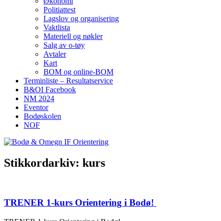
Økonomi
Politiattest
Lagslov og organisering
Vaktlista
Materiell og nøkler
Salg av o-tøy
Avtaler
Kart
BOM og online-BOM
Terminliste – Resultatservice
B&OI Facebook
NM 2024
Eventor
Bodøskolen
NOF
Stikkordarkiv:
kurs
TRENER 1-kurs Orientering i Bodø!