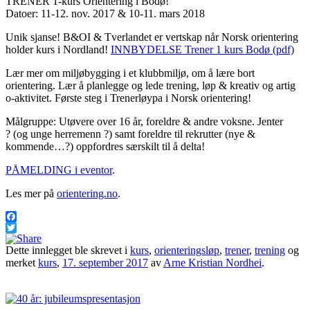
TRENER 1-kurs Orientering i Bodø!
Datoer: 11-12. nov. 2017 & 10-11. mars 2018
Unik sjanse! B&OI & Tverlandet er vertskap når Norsk orientering
holder kurs i Nordland!
INNBYDELSE Trener 1 kurs Bodø (pdf)
Lær mer om miljøbygging i et klubbmiljø, om å lære bort
orientering. Lær å planlegge og lede trening, løp & kreativ og artig
o-aktivitet. Første steg i Trenerløypa i Norsk orientering!
Målgruppe: Utøvere over 16 år, foreldre & andre voksne. Jenter
?
(og unge herremenn
?
) samt foreldre til rekrutter (nye &
kommende…
?
) oppfordres særskilt til å delta!
PÅMELDING i eventor
.
Les mer på
orientering.no
.
Facebook
Twitter
Dette innlegget ble skrevet i
kurs
,
orienteringsløp
,
trener
,
trening
og
merket
kurs
,
17. september 2017
av
Arne Kristian Nordhei
.