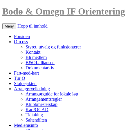
Bodø & Omegn IF Orientering
Hopp til innhold
Meny
Forsiden
Om oss
Styret, utvalg og funksjonærer
Kontakt
Bli medlem
B&OI-alliansen
Dokumentarkiv
Fart-med-kart
Tur-O
Stolpejakten
Arrangørveiledning
Arrangørguide for lokale løp
Arrangementsregler
Klubbmesterskap
Kart/OCAD
Tidtaking
Saltendilten
Medlemsinfo