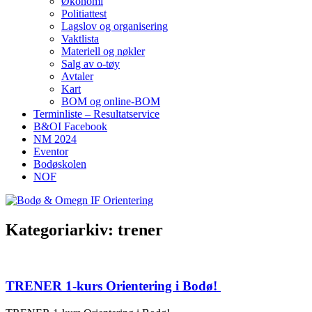
Økonomi
Politiattest
Lagslov og organisering
Vaktlista
Materiell og nøkler
Salg av o-tøy
Avtaler
Kart
BOM og online-BOM
Terminliste – Resultatservice
B&OI Facebook
NM 2024
Eventor
Bodøskolen
NOF
Kategoriarkiv:
trener
TRENER 1-kurs Orientering i Bodø!