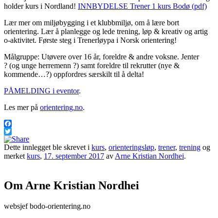
holder kurs i Nordland!
INNBYDELSE Trener 1 kurs Bodø (pdf)
Lær mer om miljøbygging i et klubbmiljø, om å lære bort
orientering. Lær å planlegge og lede trening, løp & kreativ og artig
o-aktivitet. Første steg i Trenerløypa i Norsk orientering!
Målgruppe: Utøvere over 16 år, foreldre & andre voksne. Jenter
?
(og unge herremenn
?
) samt foreldre til rekrutter (nye &
kommende…
?
) oppfordres særskilt til å delta!
PÅMELDING i eventor
.
Les mer på
orientering.no
.
Facebook
Twitter
Dette innlegget ble skrevet i
kurs
,
orienteringsløp
,
trener
,
trening
og
merket
kurs
,
17. september 2017
av
Arne Kristian Nordhei
.
Om Arne Kristian Nordhei
websjef bodo-orientering.no