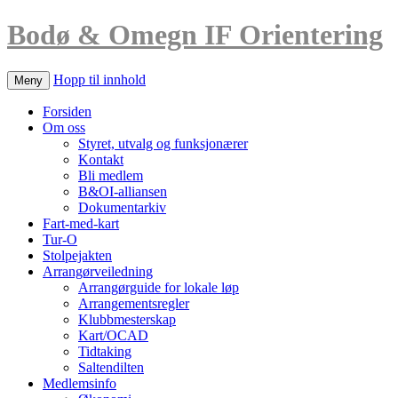
Bodø & Omegn IF Orientering
Hopp til innhold
Meny
Forsiden
Om oss
Styret, utvalg og funksjonærer
Kontakt
Bli medlem
B&OI-alliansen
Dokumentarkiv
Fart-med-kart
Tur-O
Stolpejakten
Arrangørveiledning
Arrangørguide for lokale løp
Arrangementsregler
Klubbmesterskap
Kart/OCAD
Tidtaking
Saltendilten
Medlemsinfo