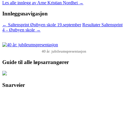
Les alle innlegg av Arne Kristian Nordhei
→
Innleggsnavigasjon
←
Saltensprint Østbyen skole 19.september
Resultater Saltensprint
4 – Østbyen skole
→
40 år: jubileumspresentasjon
Guide til alle løpsarrangører
Snarveier