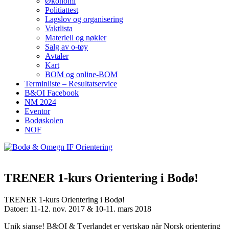
Økonomi
Politiattest
Lagslov og organisering
Vaktlista
Materiell og nøkler
Salg av o-tøy
Avtaler
Kart
BOM og online-BOM
Terminliste – Resultatservice
B&OI Facebook
NM 2024
Eventor
Bodøskolen
NOF
TRENER 1-kurs Orientering i Bodø!
TRENER 1-kurs Orientering i Bodø!
Datoer: 11-12. nov. 2017 & 10-11. mars 2018
Unik sjanse! B&OI & Tverlandet er vertskap når Norsk orientering