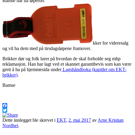
Bamse har nå løperbri
kker for videresalg
og vil ha dem med på tirsdagsløpene framover.
Brikker dør og folk lurer på hvordan de skal forholde seg mhp
reklamasjon. Han har lagt ved et skannet garantibevis som kan være
greit å ha på hjemmesida under
Lagshåndboka (kapitlet om EKT-
brikker)
.
Bamse
Facebook
Twitter
Dette innlegget ble skrevet i
EKT
,
2. mai 2017
av
Arne Kristian
Nordhei
.