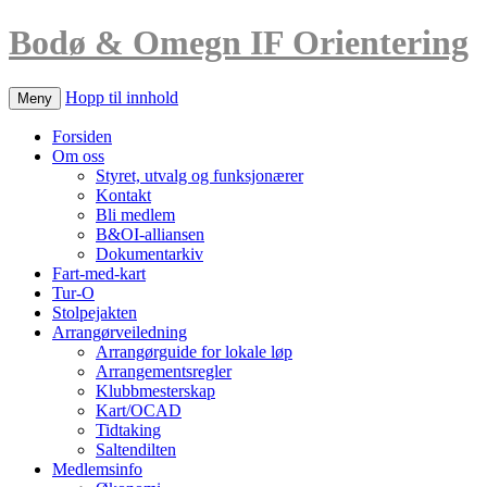
Bodø & Omegn IF Orientering
Hopp til innhold
Meny
Forsiden
Om oss
Styret, utvalg og funksjonærer
Kontakt
Bli medlem
B&OI-alliansen
Dokumentarkiv
Fart-med-kart
Tur-O
Stolpejakten
Arrangørveiledning
Arrangørguide for lokale løp
Arrangementsregler
Klubbmesterskap
Kart/OCAD
Tidtaking
Saltendilten
Medlemsinfo