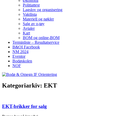
Økonomi
Politiattest
Lagslov og organisering
Vaktlista
Materiell og nøkler
Salg av o-tøy
Avtaler
Kart
BOM og online-BOM
Terminliste – Resultatservice
B&OI Facebook
NM 2024
Eventor
Bodøskolen
NOF
Kategoriarkiv:
EKT
EKT-brikker for salg