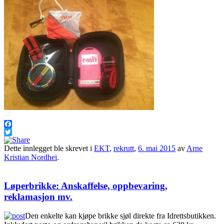
Facebook
Twitter
Dette innlegget ble skrevet i
EKT
,
rekrutt
,
6. mai 2015
av
Arne
Kristian Nordhei
.
Løperbrikke: Anskaffelse, oppbevaring,
reklamasjon mv.
Den enkelte kan kjøpe brikke sjøl direkte fra Idrettsbutikken.