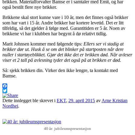
brikken. Materialforvalter Bamse er i samtaler med Emit, og har
også bestilt flere nye brikker.
Brikkene skal stort kunne vare i 10 år, men det finnes også brikker
som har vart i 15 år. Andre brikker har kortere levetid. Det er litt
tilfeldig, så det gjelder å følge med. Garantitiden er 5 år. Noen av
brikkene vi har i klubben har begynt å dø relativt tidlig.
Marit Johnsen kommer med følgende tips:
Ellers ser vi stadig at
brikker dør ut. Husk å se om det blinker på startposten når dere
nuller i startøyeblikket. Gjør det ikke det er brikken død. Når avleser
viser et 2 tall på avlesning tyder det også på at brikken er død.
Så: sjekk brikken din. Virker den ikke lengre, ta kontakt med
Bamse.
Facebook
Twitter
Dette innlegget ble skrevet i
EKT
,
29. april 2015
av
Arne Kristian
Nordhei
.
40 år: jubileumspresentasjon