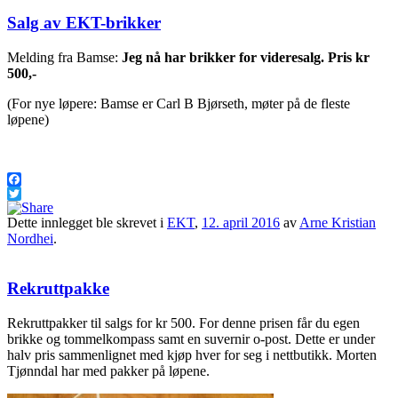
Salg av EKT-brikker
Melding fra Bamse:
Jeg nå har brikker for videresalg. Pris kr
500,-
(For nye løpere: Bamse er Carl B Bjørseth, møter på de fleste
løpene)
Facebook
Twitter
Dette innlegget ble skrevet i
EKT
,
12. april 2016
av
Arne Kristian
Nordhei
.
Rekruttpakke
Rekruttpakker til salgs for kr 500. For denne prisen får du egen
brikke og tommelkompass samt en suvernir o-post. Dette er under
halv pris sammenlignet med kjøp hver for seg i nettbutikk. Morten
Tjønndal har med pakker på løpene.