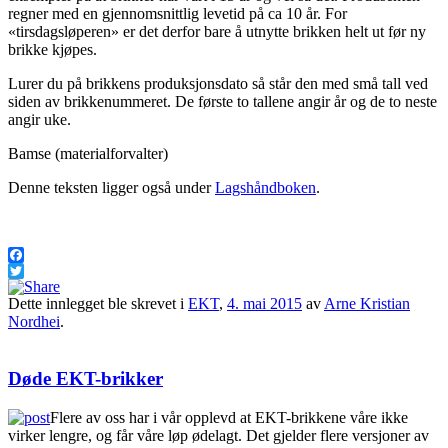
regner med en gjennomsnittlig levetid på ca 10 år. For
«tirsdagsløperen» er det derfor bare å utnytte brikken helt ut før ny
brikke kjøpes.
Lurer du på brikkens produksjonsdato så står den med små tall ved
siden av brikkenummeret. De første to tallene angir år og de to neste
angir uke.
Bamse (materialforvalter)
Denne teksten ligger også under
Lagshåndboken
.
Facebook
Twitter
Dette innlegget ble skrevet i
EKT
,
4. mai 2015
av
Arne Kristian
Nordhei
.
Døde EKT-brikker
Flere av oss har i vår opplevd at EKT-brikkene våre ikke
virker lengre, og får våre løp ødelagt. Det gjelder flere versjoner av