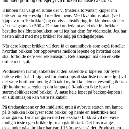
Inkludert porto og ordregebyr vil brikken da koste ca 620 kr.
Klubben har valgt en rutine der vi (materialforvalter) kjøper inn
brikker for videresalg til medlemmene. Med kvantumsrabatt (ved
kjøp av min 10 brikker) og en viss subsidiering fra klubbens side er
vår utsalgspris kr 500,-. Det tar i underkant av ei uke fra brikker
bestilles hos Idrettsbutikken og til jeg har dem for videresalg. Jeg har
nesten alltid med meg brikker for salg på tirsdagsløpene.
Når dere kjøper brikker vil dere få et garantibevis som også forteller
hvordan brikken bør oppbevares mellom løpene og hvordan dere
skal forholde dere ved reklamasjon. Reklamasjon må den enkelte
ordne med sjøl.
Produsenten (Emit) anbefaler at den satsende o-løperen bør bytte
brikke etter 5 år. I løp med forhåndsoppsatt startliste («store» løp) vil
det være bortimot umulig å få tak i ny brikke uten et vesentlig tidstap
(jfr konkurransereglene) om lampa på 0-bukken ikke lyser i
startøyeblikket (død brikke). Å satse hele løpet på backup-lappen i
en slik situasjon kan være risikabelt.
På tirsdagsløpene er det imidlertid greit å avbryte starten om lampa
på 0-bukken ikke lyser (død brikke) og hente en leiebrikke hos
arrangøren. Tar arrangøren med en ekstra 0-bukk så vil det være
mulig å teste egen brikke før man går til start. Det fins mange
eksempler på at brikker har vart i 15 år og vel så det. Produsenten