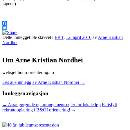
løpene)
Facebook
Twitter
Dette innlegget ble skrevet i
EKT
,
12. april 2016
av
Arne Kristian
Nordhei
.
Om Arne Kristian Nordhei
websjef bodo-orientering.no
Les alle innlegg av Arne Kristian Nordhei
→
Innleggsnavigasjon
←
Arrangørguide og arrangementsegler for lokale løp
Fartsfylt
rekruttopplæring i B&OI orientering!
→