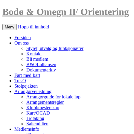
Bodø & Omegn IF Orientering
Hopp til innhold
Meny
Forsiden
Om oss
Styret, utvalg og funksjonærer
Kontakt
Bli medlem
B&OI-alliansen
Dokumentarkiv
Fart-med-kart
Tur-O
Stolpejakten
Arrangørveiledning
Arrangørguide for lokale løp
Arrangementsregler
Klubbmesterskap
Kart/OCAD
Tidtaking
Saltendilten
Medlemsinfo