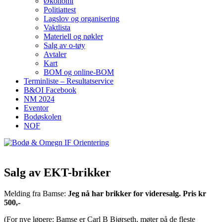
Økonomi
Politiattest
Lagslov og organisering
Vaktlista
Materiell og nøkler
Salg av o-tøy
Avtaler
Kart
BOM og online-BOM
Terminliste – Resultatservice
B&OI Facebook
NM 2024
Eventor
Bodøskolen
NOF
Salg av EKT-brikker
Melding fra Bamse:
Jeg nå har brikker for videresalg. Pris kr
500,-
(For nye løpere: Bamse er Carl B Bjørseth, møter på de fleste