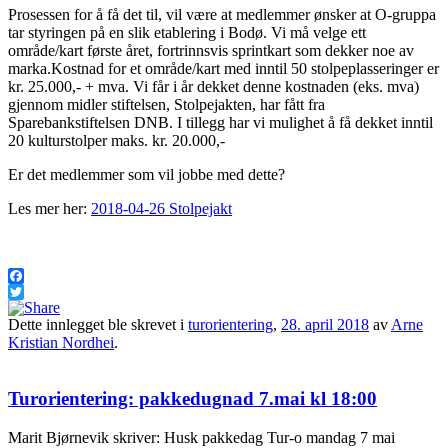
Prosessen for å få det til, vil være at medlemmer ønsker at O-gruppa
tar styringen på en slik etablering i Bodø. Vi må velge ett
område/kart første året, fortrinnsvis sprintkart som dekker noe av
marka.Kostnad for et område/kart med inntil 50 stolpeplasseringer er
kr. 25.000,- + mva. Vi får i år dekket denne kostnaden (eks. mva)
gjennom midler stiftelsen, Stolpejakten, har fått fra
Sparebankstiftelsen DNB. I tillegg har vi mulighet å få dekket inntil
20 kulturstolper maks. kr. 20.000,-
Er det medlemmer som vil jobbe med dette?
Les mer her:
2018-04-26 Stolpejakt
Facebook
Twitter
Dette innlegget ble skrevet i
turorientering
,
28. april 2018
av
Arne
Kristian Nordhei
.
Turorientering: pakkedugnad 7.mai kl 18:00
Marit Bjørnevik skriver: Husk pakkedag Tur-o mandag 7 mai