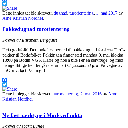
Facebook
Twitter
Dette innlegget ble skrevet i
dugnad
,
turorientering
,
1. mai 2017
av
Arne Kristian Nordhei
.
Pakkedugnad turorientering
Skrevet av Elisabeth Bergquist
Heia godtfolk! Det innkalles herved til pakkedugnad for årets TurO-
pakker til Bodøfolket. Pakkingen finner sted mandag 9. mai klokka
18:00 på Bodin VGS. Kaffe og noe å bite i er en selvfølge, og med
mange flittige hender går det unna
Uttrykksikonet grin
På vegne av
turO-utvalget: Vel møtt!
Facebook
Twitter
Dette innlegget ble skrevet i
turorientering
,
2. mai 2016
av
Arne
Kristian Nordhei
.
Ny fast nærløype i Mørkvedbukta
Skrevet av Marit Lunde