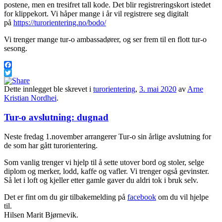
postene, men en tresifret tall kode. Det blir registreringskort istedet
for klippekort. Vi håper mange i år vil registrere seg digitalt
på
https://turorientering.no/bodo/
Vi trenger mange tur-o ambassadører, og ser frem til en flott tur-o
sesong.
Facebook
Twitter
Dette innlegget ble skrevet i
turorientering
,
3. mai 2020
av
Arne
Kristian Nordhei
.
Tur-o avslutning: dugnad
Neste fredag 1.november arrangerer Tur-o sin årlige avslutning for
de som har gått turorientering.
Som vanlig trenger vi hjelp til å sette utover bord og stoler, selge
diplom og merker, lodd, kaffe og vafler. Vi trenger også gevinster.
Så let i loft og kjeller etter gamle gaver du aldri tok i bruk selv.
Det er fint om du gir tilbakemelding på
facebook
om du vil hjelpe
til.
Hilsen Marit Bjørnevik.