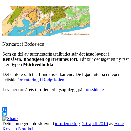
Nærkartet i Bodøsjøen
Som en del av turorienteringstilbudet står det faste løyper i
Rensåsen, Bodøsjøen og Bremnes fort
. I år blir det laget en ny fast
nærløype i
Mørkvedbukta
.
Det er ikke så lett å finne disse kartene. De ligger ute på en egen
nettside
Orientering i Bodøskolen
.
Les mer om årets turorienteringsopplegg på
turo-sidene
.
Facebook
Twitter
Dette innlegget ble skrevet i
turorientering
,
29. april 2016
av
Arne
Kristian Nordhei
.