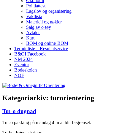
Økonomi
Politiattest
Lagslov og organisering
Vaktlista
Materiell og nøkler
Salg av o-tøy
Avtaler
Kart
BOM og online-BOM
Terminliste – Resultatservice
B&OI Facebook
NM 2024
Eventor
Bodøskolen
NOF
Kategoriarkiv:
turorientering
Tur-o dugnad
Tur-o pakking på mandag 4. mai blir begrenset.
Torkel Irgens skriver: