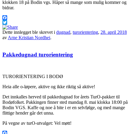
klokken 18 på Bodin vgs. Håper så mange som mulig kommer og
bidrar.
Facebook
Twitter
Dette innlegget ble skrevet i
dugnad
,
turorientering
,
28. april 2018
av
Arne Kristian Nordhei
.
Pakkedugnad turorientering
TURORIENTERING I BODØ
Heia alle o-løpere, aktive og ikke riktig så aktive!
Det innkalles herved til pakkedugnad for årets TurO-pakker til
Bodøfolket. Pakkingen finner sted mandag 8. mai klokka 18:00 på
Bodin VGS. Kaffe og noe å bite i er en selvfølge, og med mange
flittige hender går det unna.
På vegne av turO-utvalget: Vel møtt!