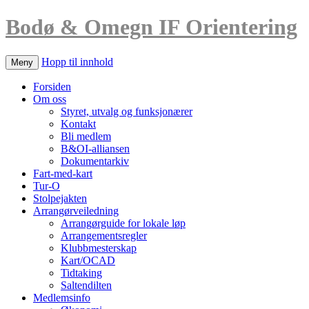
Bodø & Omegn IF Orientering
Hopp til innhold
Meny
Forsiden
Om oss
Styret, utvalg og funksjonærer
Kontakt
Bli medlem
B&OI-alliansen
Dokumentarkiv
Fart-med-kart
Tur-O
Stolpejakten
Arrangørveiledning
Arrangørguide for lokale løp
Arrangementsregler
Klubbmesterskap
Kart/OCAD
Tidtaking
Saltendilten
Medlemsinfo