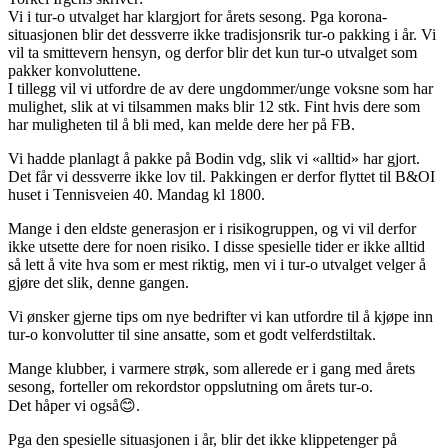
Vi i tur-o utvalget har klargjort for årets sesong. Pga korona-
situasjonen blir det dessverre ikke tradisjonsrik tur-o pakking i år. Vi
vil ta smittevern hensyn, og derfor blir det kun tur-o utvalget som
pakker konvoluttene.
I tillegg vil vi utfordre de av dere ungdommer/unge voksne som har
mulighet, slik at vi tilsammen maks blir 12 stk. Fint hvis dere som
har muligheten til å bli med, kan melde dere her på FB.
Vi hadde planlagt å pakke på Bodin vdg, slik vi «alltid» har gjort.
Det får vi dessverre ikke lov til. Pakkingen er derfor flyttet til B&OI
huset i Tennisveien 40. Mandag kl 1800.
Mange i den eldste generasjon er i risikogruppen, og vi vil derfor
ikke utsette dere for noen risiko. I disse spesielle tider er ikke alltid
så lett å vite hva som er mest riktig, men vi i tur-o utvalget velger å
gjøre det slik, denne gangen.
Vi ønsker gjerne tips om nye bedrifter vi kan utfordre til å kjøpe inn
tur-o konvolutter til sine ansatte, som et godt velferdstiltak.
Mange klubber, i varmere strøk, som allerede er i gang med årets
sesong, forteller om rekordstor oppslutning om årets tur-o.
Det håper vi også😊.
Pga den spesielle situasjonen i år, blir det ikke klippetenger på