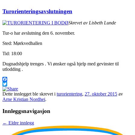
Turorienteringsavslutningen
Skrevet av Lisbeth Lunde
Tur-o har avslutning den 6. november.
Sted: Mørkvedhallen
Tid: 18:00
Dugnadshjelp trenges . Vi ønsker også hjelp med gevinster til
utlodding .
Facebook
Twitter
Dette innlegget ble skrevet i
turorientering
,
27. oktober 2015
av
Arne Kristian Nordhei
.
Innleggsnavigasjon
←
Eldre innlegg