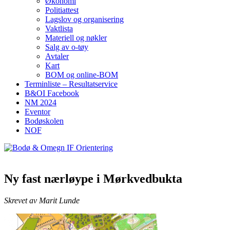
Økonomi
Politiattest
Lagslov og organisering
Vaktlista
Materiell og nøkler
Salg av o-tøy
Avtaler
Kart
BOM og online-BOM
Terminliste – Resultatservice
B&OI Facebook
NM 2024
Eventor
Bodøskolen
NOF
Ny fast nærløype i Mørkvedbukta
Skrevet av Marit Lunde