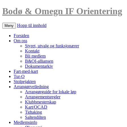
Bodø & Omegn IF Orientering
Hopp til innhold
Meny
Forsiden
Om oss
Styret, utvalg og funksjonærer
Kontakt
Bli medlem
B&OI-alliansen
Dokumentarkiv
Fart-med-kart
Tur-O
Stolpejakten
Arrangørveiledning
Arrangørguide for lokale løp
Arrangementsregler
Klubbmesterskap
Kart/OCAD
Tidtaking
Saltendilten
Medlemsinfo