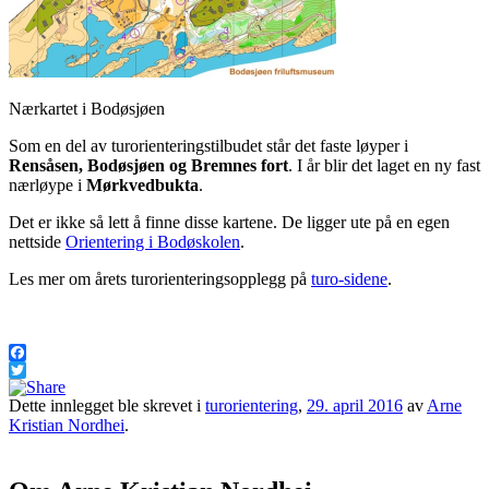
Nærkartet i Bodøsjøen
Som en del av turorienteringstilbudet står det faste løyper i
Rensåsen, Bodøsjøen og Bremnes fort
. I år blir det laget en ny fast
nærløype i
Mørkvedbukta
.
Det er ikke så lett å finne disse kartene. De ligger ute på en egen
nettside
Orientering i Bodøskolen
.
Les mer om årets turorienteringsopplegg på
turo-sidene
.
Facebook
Twitter
Dette innlegget ble skrevet i
turorientering
,
29. april 2016
av
Arne
Kristian Nordhei
.