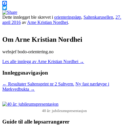
Facebook
Twitter
Dette innlegget ble skrevet i
orienteringsløp
,
Saltenkarusellen
,
27.
april 2016
av
Arne Kristian Nordhei
.
Om Arne Kristian Nordhei
websjef bodo-orientering.no
Les alle innlegg av Arne Kristian Nordhei
→
Innleggsnavigasjon
←
Resultater Saltensprint nr 2 Saltvern.
Ny fast nærløype i
Mørkvedbukta
→
40 år: jubileumspresentasjon
Guide til alle løpsarrangører