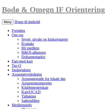
Bodø & Omegn IF Orientering
Hopp til innhold
Meny
Forsiden
Om oss
Styret, utvalg og funksjonærer
Kontakt
Bli medlem
B&OI-alliansen
Dokumentarkiv
Fart-med-kart
Tur-O
Stolpejakten
Arrangørveiledning
Arrangørguide for lokale løp
Arrangementsregler
Klubbmesterskap
Kart/OCAD
Tidtaking
Saltendilten
Medlemsinfo