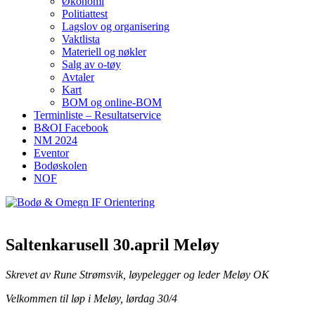
Økonomi
Politiattest
Lagslov og organisering
Vaktlista
Materiell og nøkler
Salg av o-tøy
Avtaler
Kart
BOM og online-BOM
Terminliste – Resultatservice
B&OI Facebook
NM 2024
Eventor
Bodøskolen
NOF
Saltenkarusell 30.april Meløy
Skrevet av Rune Strømsvik, løypelegger og leder Meløy OK
Velkommen til løp i Meløy, lørdag 30/4