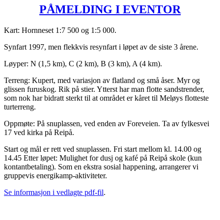
PÅMELDING I EVENTOR
Kart: Hornneset 1:7 500 og 1:5 000.
Synfart 1997, men flekkvis resynfart i løpet av de siste 3 årene.
Løyper: N (1,5 km), C (2 km), B (3 km), A (4 km).
Terreng: Kupert, med variasjon av flatland og små åser. Myr og
glissen furuskog. Rik på stier. Ytterst har man flotte sandstrender,
som nok har bidratt sterkt til at området er kåret til Meløys flotteste
turterreng.
Oppmøte: På snuplassen, ved enden av Foreveien. Ta av fylkesvei
17 ved kirka på Reipå.
Start og mål er rett ved snuplassen. Fri start mellom kl. 14.00 og
14.45 Etter løpet: Mulighet for dusj og kafé på Reipå skole (kun
kontantbetaling). Som en ekstra sosial happening, arrangerer vi
gruppevis energikamp-aktiviteter.
Se informasjon i vedlagte pdf-fil
.