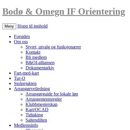
Bodø & Omegn IF Orientering
Hopp til innhold
Meny
Forsiden
Om oss
Styret, utvalg og funksjonærer
Kontakt
Bli medlem
B&OI-alliansen
Dokumentarkiv
Fart-med-kart
Tur-O
Stolpejakten
Arrangørveiledning
Arrangørguide for lokale løp
Arrangementsregler
Klubbmesterskap
Kart/OCAD
Tidtaking
Saltendilten
Medlemsinfo