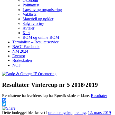
Økonomi
Politiattest
Lagslov og organisering
Vaktlista
Materiell og nøkler
Salg av o-tøy
Avtaler
Kart
BOM og online-BOM
Terminliste – Resultatservice
B&OI Facebook
NM 2024
Eventor
Bodøskolen
NOF
Resultater Vintercup nr 5 2018/2019
Resultatene fra kveldens løp fra Rønvik skole er klare.
Resultater
Facebook
Twitter
Dette innlegget ble skrevet i
orienteringsløp
,
trening
,
12. mars 2019