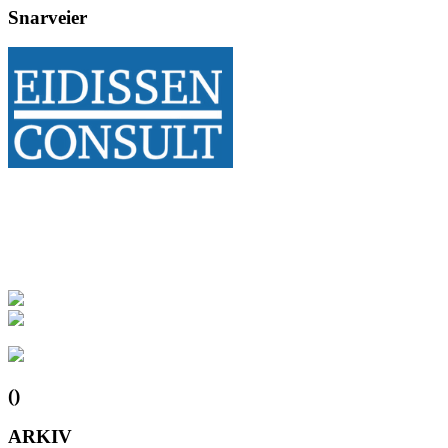
Snarveier
()
ARKIV