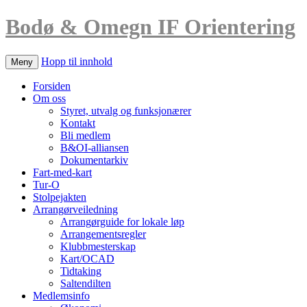
Bodø & Omegn IF Orientering
Hopp til innhold
Meny
Forsiden
Om oss
Styret, utvalg og funksjonærer
Kontakt
Bli medlem
B&OI-alliansen
Dokumentarkiv
Fart-med-kart
Tur-O
Stolpejakten
Arrangørveiledning
Arrangørguide for lokale løp
Arrangementsregler
Klubbmesterskap
Kart/OCAD
Tidtaking
Saltendilten
Medlemsinfo