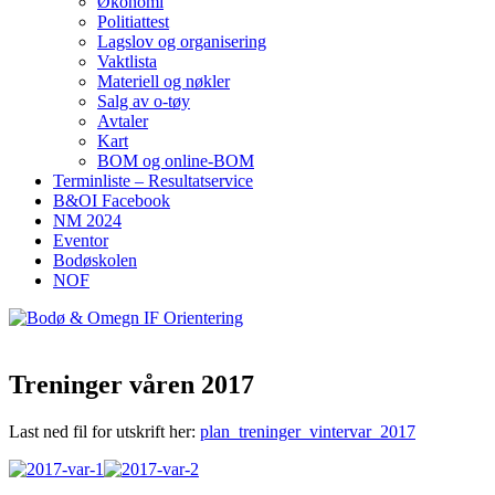
Økonomi
Politiattest
Lagslov og organisering
Vaktlista
Materiell og nøkler
Salg av o-tøy
Avtaler
Kart
BOM og online-BOM
Terminliste – Resultatservice
B&OI Facebook
NM 2024
Eventor
Bodøskolen
NOF
Treninger våren 2017
Last ned fil for utskrift her:
plan_treninger_vintervar_2017