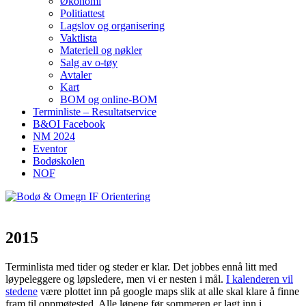
Økonomi
Politiattest
Lagslov og organisering
Vaktlista
Materiell og nøkler
Salg av o-tøy
Avtaler
Kart
BOM og online-BOM
Terminliste – Resultatservice
B&OI Facebook
NM 2024
Eventor
Bodøskolen
NOF
2015
Terminlista med tider og steder er klar. Det jobbes ennå litt med
løypeleggere og løpsledere, men vi er nesten i mål.
I kalenderen vil
stedene
være plottet inn på google maps slik at alle skal klare å finne
fram til oppmøtested. Alle løpene før sommeren er lagt inn i