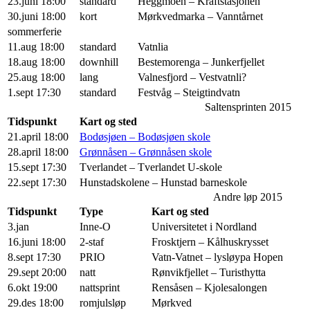
23.juni 18:00
standard
Heggmoen – Kraftstasjonen
30.juni 18:00
kort
Mørkvedmarka – Vanntårnet
sommerferie
11.aug 18:00
standard
Vatnlia
18.aug 18:00
downhill
Bestemorenga – Junkerfjellet
25.aug 18:00
lang
Valnesfjord – Vestvatnli?
1.sept 17:30
standard
Festvåg – Steigtindvatn
Saltensprinten 2015
Tidspunkt
Kart og sted
21.april 18:00
Bodøsjøen – Bodøsjøen skole
28.april 18:00
Grønnåsen – Grønnåsen skole
15.sept 17:30
Tverlandet – Tverlandet U-skole
22.sept 17:30
Hunstadskolene – Hunstad barneskole
Andre løp 2015
Tidspunkt
Type
Kart og sted
3.jan
Inne-O
Universitetet i Nordland
16.juni 18:00
2-staf
Frosktjern – Kålhuskrysset
8.sept 17:30
PRIO
Vatn-Vatnet – lysløypa Hopen
29.sept 20:00
natt
Rønvikfjellet – Turisthytta
6.okt 19:00
nattsprint
Rensåsen – Kjolesalongen
29.des 18:00
romjulsløp
Mørkved