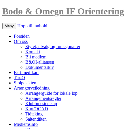
Bodø & Omegn IF Orientering
Hopp til innhold
Meny
Forsiden
Om oss
Styret, utvalg og funksjonærer
Kontakt
Bli medlem
B&OI-alliansen
Dokumentarkiv
Fart-med-kart
Tur-O
Stolpejakten
Arrangørveiledning
Arrangørguide for lokale løp
Arrangementsregler
Klubbmesterskap
Kart/OCAD
Tidtaking
Saltendilten
Medlemsinfo