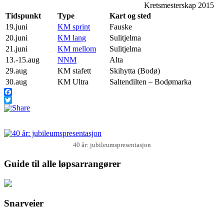
Kretsmesterskap 2015
Tidspunkt
Type
Kart og sted
19.juni
KM sprint
Fauske
20.juni
KM lang
Sulitjelma
21.juni
KM mellom
Sulitjelma
13.-15.aug
NNM
Alta
29.aug
KM stafett
Skihytta (Bodø)
30.aug
KM Ultra
Saltendilten – Bodømarka
Facebook
Twitter
40 år: jubileumspresentasjon
Guide til alle løpsarrangører
Snarveier