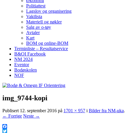
Økonomi
Politiattest
Lagslov og organisering
Vaktlista
Materiell og nøkler
Salg av o-tøy
Avtaler
Kart
BOM og online-BOM
Terminliste – Resultatservice
B&OI Facebook
NM 2024
Eventor
Bodøskolen
NOF
img_9744-kopi
Publisert
12. september 2016
på
1701 × 957
i
Bilder fra NM-uka
.
← Forrige
Neste →
Facebook