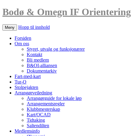
Bodø & Omegn IF Orientering
Hopp til innhold
Meny
Forsiden
Om oss
Styret, utvalg og funksjonærer
Kontakt
Bli medlem
B&OI-alliansen
Dokumentarkiv
Fart-med-kart
Tur-O
Stolpejakten
Arrangørveiledning
Arrangørguide for lokale løp
Arrangementsregler
Klubbmesterskap
Kart/OCAD
Tidtaking
Saltendilten
Medlemsinfo