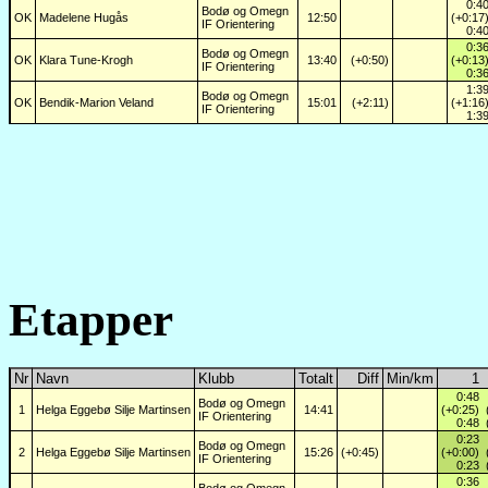
0:4
Bodø og Omegn
OK
Madelene Hugås
12:50
(+0:17
IF Orientering
0:4
0:3
Bodø og Omegn
OK
Klara Tune-Krogh
13:40
(+0:50)
(+0:13
IF Orientering
0:3
1:3
Bodø og Omegn
OK
Bendik-Marion Veland
15:01
(+2:11)
(+1:16
IF Orientering
1:3
Etapper
Nr
Navn
Klubb
Totalt
Diff
Min/km
1
0:48
Bodø og Omegn
1
Helga Eggebø Silje Martinsen
14:41
(+0:25)
IF Orientering
0:48
0:23
Bodø og Omegn
2
Helga Eggebø Silje Martinsen
15:26
(+0:45)
(+0:00)
IF Orientering
0:23
0:36