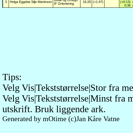
Bodø og Omegn
3
Helga Eggebø Silje Martinsen
16:28
(+1:47)
(+0:13)
IF Orientering
0:36
Tips:
Velg Vis|Tekststørrelse|Stor fra 
Velg Vis|Tekststørrelse|Minst fra 
utskrift. Bruk liggende ark.
Generated by mOtime (c)Jan Kåre Vatne