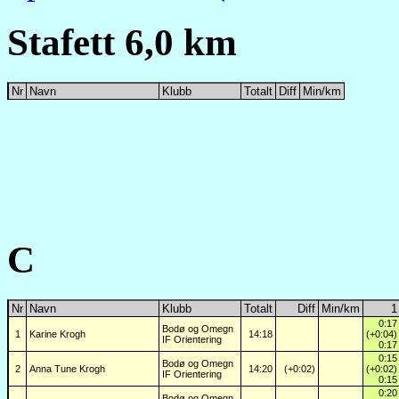
Stafett 6,0 km
Nr
Navn
Klubb
Totalt
Diff
Min/km
C
Nr
Navn
Klubb
Totalt
Diff
Min/km
1
0:17
Bodø og Omegn
1
Karine Krogh
14:18
(+0:04)
IF Orientering
0:17
0:15
Bodø og Omegn
2
Anna Tune Krogh
14:20
(+0:02)
(+0:02)
IF Orientering
0:15
0:20
Bodø og Omegn