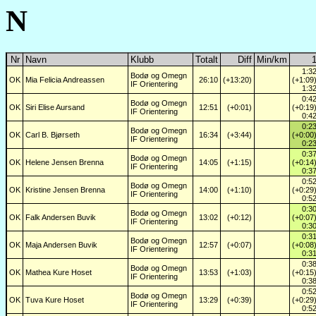
N
Nr
Navn
Klubb
Totalt
Diff
Min/km
1:3
Bodø og Omegn
OK
Mia Felicia Andreassen
26:10
(+13:20)
(+1:09
IF Orientering
1:3
0:4
Bodø og Omegn
OK
Siri Elise Aursand
12:51
(+0:01)
(+0:19
IF Orientering
0:4
0:2
Bodø og Omegn
OK
Carl B. Bjørseth
16:34
(+3:44)
(+0:00
IF Orientering
0:2
0:3
Bodø og Omegn
OK
Helene Jensen Brenna
14:05
(+1:15)
(+0:14
IF Orientering
0:3
0:5
Bodø og Omegn
OK
Kristine Jensen Brenna
14:00
(+1:10)
(+0:29
IF Orientering
0:5
0:3
Bodø og Omegn
OK
Falk Andersen Buvik
13:02
(+0:12)
(+0:07
IF Orientering
0:3
0:3
Bodø og Omegn
OK
Maja Andersen Buvik
12:57
(+0:07)
(+0:08
IF Orientering
0:3
0:3
Bodø og Omegn
OK
Mathea Kure Hoset
13:53
(+1:03)
(+0:15
IF Orientering
0:3
0:5
Bodø og Omegn
OK
Tuva Kure Hoset
13:29
(+0:39)
(+0:29
IF Orientering
0:5