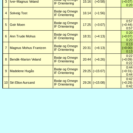
3
Iver-Magnus Veland
15:16
(+0:58)
(+0:07)
IF Orientering
0:20
Bodø og Omegn
4
Solveig Tost
16:14
(+1:56)
IF Orientering
0:57
Bodø og Omegn
5
Geir Moen
17:25
(+3:07)
(+0:44)
IF Orientering
0:57
0:20
Bodø og Omegn
6
Ann Trude Mohus
18:31
(+4:13)
(+0:07)
IF Orientering
0:20
0:13
Bodø og Omegn
7
Magnus Mohus Frantzen
20:31
(+6:13)
(+0:00)
IF Orientering
0:13
0:22
Bodø og Omegn
8
Bendik-Marion Veland
20:44
(+6:26)
(+0:09)
IF Orientering
0:22
0:44
Bodø og Omegn
9
Madelene Hugås
29:25
(+15:07)
(+0:31)
IF Orientering
0:44
0:42
Bodø og Omegn
10
Siri Elise Aursand
29:26
(+15:08)
(+0:29)
IF Orientering
0:42