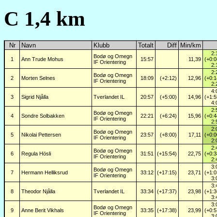
C 1,4 km
Nr
Navn
Klubb
Totalt
Diff
Min/km
2:
Bodø og Omegn
1
Ann Trude Mohus
15:57
11,39
(+0:0
IF Orientering
2:
2:
Bodø og Omegn
2
Morten Selnes
18:09
(+2:12)
12,96
(+0:1
IF Orientering
2:
4:
3
Sigrid Njålla
Tverlandet IL
20:57
(+5:00)
14,96
(+1:5
4:
2:
Bodø og Omegn
4
Sondre Solbakken
22:21
(+6:24)
15,96
(+0:4
IF Orientering
2:
2:
Bodø og Omegn
5
Nikolai Pettersen
23:57
(+8:00)
17,11
(+0:0
IF Orientering
2:
2:
Bodø og Omegn
6
Regula Hösli
31:51
(+15:54)
22,75
(+0:3
IF Orientering
2:
3:
Bodø og Omegn
7
Hermann Helliksrud
33:12
(+17:15)
23,71
(+1:0
IF Orientering
3:
3:
8
Theodor Njålla
Tverlandet IL
33:34
(+17:37)
23,98
(+1:3
3:
3:
Bodø og Omegn
9
Anne Berit Vikhals
33:35
(+17:38)
23,99
(+0:5
IF Orientering
3: