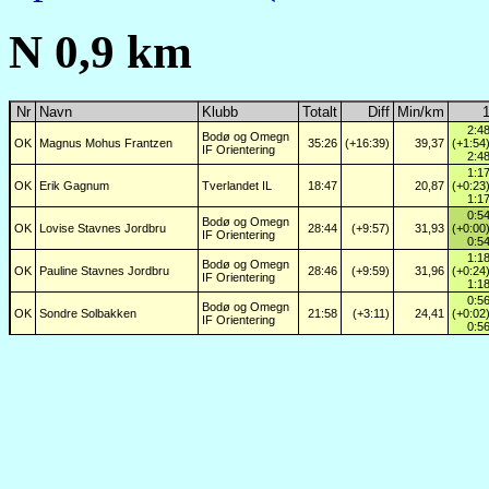
N 0,9 km
Nr
Navn
Klubb
Totalt
Diff
Min/km
2:4
Bodø og Omegn
OK
Magnus Mohus Frantzen
35:26
(+16:39)
39,37
(+1:54
IF Orientering
2:4
1:1
OK
Erik Gagnum
Tverlandet IL
18:47
20,87
(+0:23
1:1
0:5
Bodø og Omegn
OK
Lovise Stavnes Jordbru
28:44
(+9:57)
31,93
(+0:00
IF Orientering
0:5
1:1
Bodø og Omegn
OK
Pauline Stavnes Jordbru
28:46
(+9:59)
31,96
(+0:24
IF Orientering
1:1
0:5
Bodø og Omegn
OK
Sondre Solbakken
21:58
(+3:11)
24,41
(+0:02
IF Orientering
0:5