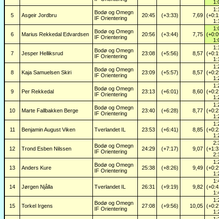
1:
1:
Bodø og Omegn
5
Asgeir Jordbru
20:45
(+3:33)
7,69
(+0:1
IF Orientering
1:
1:
Bodø og Omegn
6
Marius Rekkedal Edvardsen
20:56
(+3:44)
7,75
(+0:0
IF Orientering
1:
1:
Bodø og Omegn
7
Jesper Helliksrud
23:08
(+5:56)
8,57
(+0:1
IF Orientering
1:
1:
Bodø og Omegn
8
Kaja Samuelsen Skiri
23:09
(+5:57)
8,57
(+0:2
IF Orientering
1:
1:
Bodø og Omegn
9
Per Rekkedal
23:13
(+6:01)
8,60
(+0:2
IF Orientering
1:
1:
Bodø og Omegn
10
Marte Fallbakken Berge
23:40
(+6:28)
8,77
(+0:2
IF Orientering
1:
1:
11
Benjamin August Viken
Tverlandet IL
23:53
(+6:41)
8,85
(+0:2
1:
2:
Bodø og Omegn
12
Trond Esben Nilssen
24:29
(+7:17)
9,07
(+1:3
IF Orientering
2:
1:
Bodø og Omegn
13
Anders Kure
25:38
(+8:26)
9,49
(+0:2
IF Orientering
1:
1:
14
Jørgen Njålla
Tverlandet IL
26:31
(+9:19)
9,82
(+0:4
1:
1:
Bodø og Omegn
15
Torkel Irgens
27:08
(+9:56)
10,05
(+0:2
IF Orientering
1:
1: