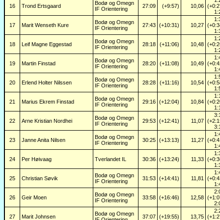
Bodø og Omegn
16
Trond Ertsgaard
27:09
(+9:57)
10,06
(+0:2
IF Orientering
1:
1:
Bodø og Omegn
17
Marit Wenseth Kure
27:43
(+10:31)
10,27
(+0:3
IF Orientering
1:
1:
Bodø og Omegn
18
Leif Magne Eggestad
28:18
(+11:06)
10,48
(+0:2
IF Orientering
1:
1:
Bodø og Omegn
19
Martin Finstad
28:20
(+11:08)
10,49
(+0:4
IF Orientering
1:
1:
Bodø og Omegn
20
Erlend Holter Nilssen
28:28
(+11:16)
10,54
(+0:5
IF Orientering
1:
1:
Bodø og Omegn
21
Marius Ekrem Finstad
29:16
(+12:04)
10,84
(+0:2
IF Orientering
1:
3:
Bodø og Omegn
22
Arne Kristian Nordhei
29:53
(+12:41)
11,07
(+2:1
IF Orientering
3:
1:
Bodø og Omegn
23
Janne Anita Nilsen
30:25
(+13:13)
11,27
(+0:4
IF Orientering
1:
1:
24
Per Høivaag
Tverlandet IL
30:36
(+13:24)
11,33
(+0:3
1:
1:
Bodø og Omegn
25
Christian Søvik
31:53
(+14:41)
11,81
(+0:4
IF Orientering
1:
2:
Bodø og Omegn
26
Geir Moen
33:58
(+16:46)
12,58
(+1:0
IF Orientering
2:
2:
Bodø og Omegn
27
Marit Johnsen
37:07
(+19:55)
13,75
(+1:2
IF Orientering