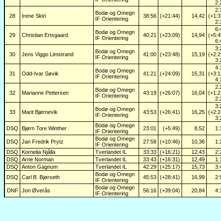
2:
2:
Bodø og Omegn
28
Irene Skiri
38:56
(+21:44)
14,42
(+1:3
IF Orientering
2:
6:
Bodø og Omegn
29
Christian Ertsgaard
40:21
(+23:09)
14,94
(+5:4
IF Orientering
6:
3:
Bodø og Omegn
30
Jens Viggo Limstrand
41:00
(+23:48)
15,19
(+2:2
IF Orientering
3:
4:
Bodø og Omegn
31
Odd-Ivar Søvik
41:21
(+24:09)
15,31
(+3:1
IF Orientering
4:
2:
Bodø og Omegn
32
Marianne Pettersen
43:19
(+26:07)
16,04
(+1:2
IF Orientering
2:
3:
Bodø og Omegn
33
Marit Bjørnevik
43:53
(+26:41)
16,25
(+2:2
IF Orientering
3:
Bodø og Omegn
DSQ
Bjørn Tore Winther
23:01
(+5:49)
8,52
1:
IF Orientering
Bodø og Omegn
DSQ
Jan Fredrik Prytz
27:58
(+10:46)
10,36
1:
IF Orientering
DSQ
Kornelia Njålla
Tverlandet IL
33:33
(+16:21)
12,43
2:
DSQ
Arne Norman
Tverlandet IL
33:43
(+16:31)
12,49
1:
DSQ
Anton Gagnum
Tverlandet IL
42:29
(+25:17)
15,73
3:
Bodø og Omegn
DSQ
Carl B. Bjørseth
45:53
(+28:41)
16,99
2:
IF Orientering
Bodø og Omegn
DNF
Jon Øverås
56:16
(+39:04)
20,84
4:
IF Orientering