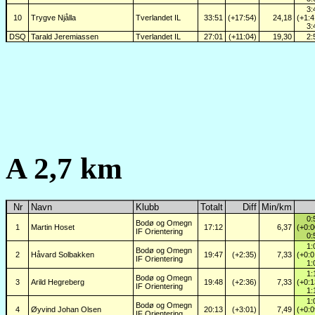
3:
10
Trygve Njålla
Tverlandet IL
33:51
(+17:54)
24,18
(+1:4
3:
DSQ
Tarald Jeremiassen
Tverlandet IL
27:01
(+11:04)
19,30
2:
A 2,7 km
Nr
Navn
Klubb
Totalt
Diff
Min/km
0:
Bodø og Omegn
1
Martin Hoset
17:12
6,37
(+0:0
IF Orientering
0:
1:
Bodø og Omegn
2
Håvard Solbakken
19:47
(+2:35)
7,33
(+0:0
IF Orientering
1:
1:
Bodø og Omegn
3
Arild Hegreberg
19:48
(+2:36)
7,33
(+0:1
IF Orientering
1:
1:
Bodø og Omegn
4
Øyvind Johan Olsen
20:13
(+3:01)
7,49
(+0:0
IF Orientering